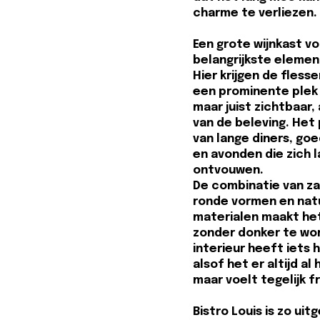
charme te verliezen.
Een grote wijnkast v
belangrijkste elemen
Hier krijgen de fless
een prominente plek 
maar juist zichtbaar,
van de beleving. Het 
van lange diners, go
en avonden die zich 
ontvouwen.
De combinatie van za
ronde vormen en natu
materialen maakt het
zonder donker te wo
interieur heeft iets 
alsof het er altijd a
maar voelt tegelijk fr
Bistro Louis is zo ui