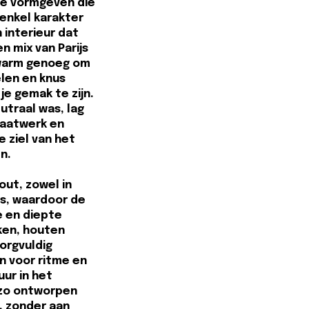
te vormgeven die
 enkel karakter
 interieur dat
n mix van Parijs
warm genoeg om
len en knus
je gemak te zijn.
utraal was, lag
maatwerk en
 ziel van het
n.
out, zowel in
s, waardoor de
e en diepte
ken, houten
orgvuldig
n voor ritme en
uur in het
d zo ontworpen
, zonder aan