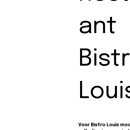
ant
Bist
Loui
Voor Bistro Louis moc