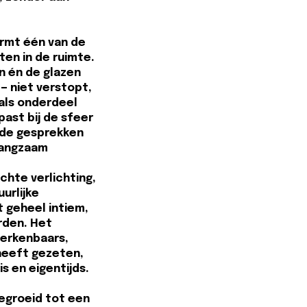
ormt één van de
ten in de ruimte.
en én de glazen
— niet verstopt,
 als onderdeel
past bij de sfeer
ede gesprekken
langzaam
chte verlichting,
urlijke
 geheel intiem,
rden. Het
herkenbaars,
l heeft gezeten,
is en eigentijds.
tgegroeid tot een