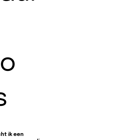
ro
s
ht ik een