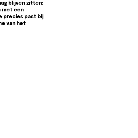
g blijven zitten:
n met een
ie precies past bij
me van het