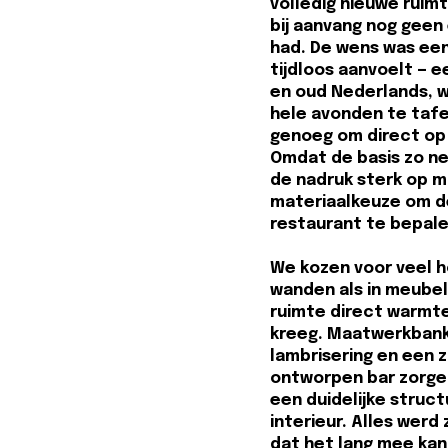
volledig nieuwe ruim
bij aanvang nog geen
had. De wens was een
tijdloos aanvoelt — ee
en oud Nederlands, 
hele avonden te tafe
genoeg om direct op 
Omdat de basis zo ne
de nadruk sterk op 
materiaalkeuze om de
restaurant te bepale
We kozen voor veel h
wanden als in meubel
ruimte direct warmt
kreeg. Maatwerkban
lambrisering en een z
ontworpen bar zorge
een duidelijke struct
interieur. Alles wer
dat het lang mee kan