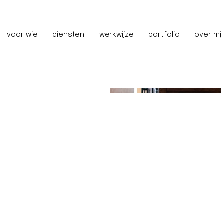
voor wie
diensten
werkwijze
portfolio
over mi