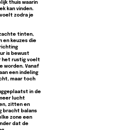
ijk thuis waarin
lek kan vinden.
voelt zodra je
zachte tinten,
n en keuzes die
richting
ur is bewust
het rustig voelt
te worden. Vanaf
aan een indeling
icht, maar toch
uggeplaatst in de
meer lucht
n, zitten en
g bracht balans
 elke zone een
onder dat de