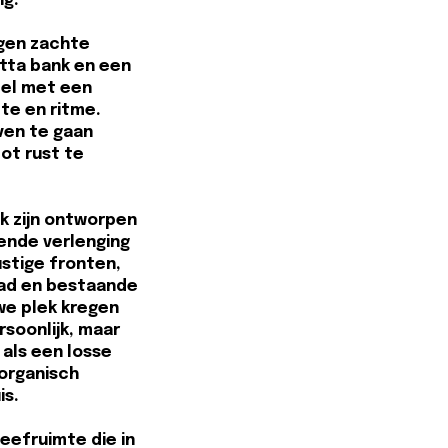
ng.
gen zachte
tta bank en een
el met een
te en ritme.
ven te gaan
tot rust te
k zijn ontworpen
ende verlenging
ustige fronten,
lad en bestaande
we plek kregen
soonlijk, maar
 als een losse
 organisch
is.
leefruimte die in