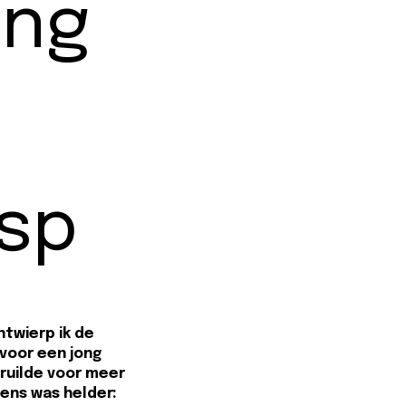
ing
sp
ntwierp ik de
 voor een jong
rruilde voor meer
wens was helder: