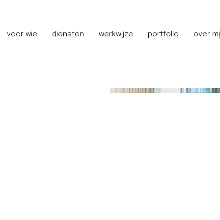
voor wie
diensten
werkwijze
portfolio
over mi