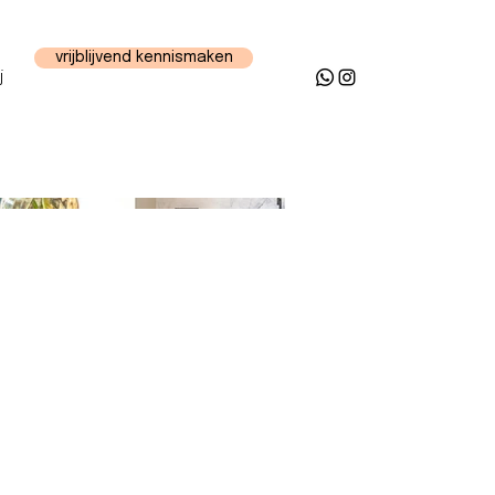
vrijblijvend kennismaken
j