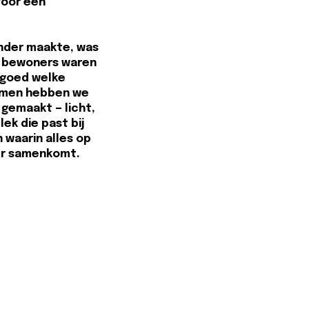
voor een
onder maakte, was
 bewoners waren
 goed welke
amen hebben we
s gemaakt — licht,
lek die past bij
n waarin alles op
ier samenkomt.