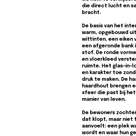
die direct lucht en 
bracht.
De basis van het inter
warm, opgebouwd uit
wittinten, een eiken 
een afgeronde bank 
stof. De ronde vorm
en vloerkleed verster
ruimte. Het glas-in-l
en karakter toe zond
druk te maken. De ha
haardhout brengen ee
sfeer die past bij he
manier van leven.
De bewoners zochten
dat klopt, maar niet 
aanvoelt: een plek w
wordt en waar hun gez