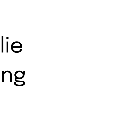
lie
ing