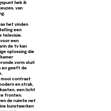
gspunt heb ik
keuzes, van
ng.
as het vinden
telling een
 televisie.
 voor een
in de tv kan
ige oplossing die
 kamer
ronde vorm sluit
m en geeft de
n.
 mooi contrast
odern en strak,
asten, een licht
ze fronten.
en de ruimte net
eine kunstwerken