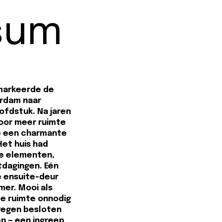
sum
 markeerde de
erdam naar
ofdstuk. Na jaren
voor meer ruimte
ze een charmante
Het huis had
ke elementen,
tdagingen. Eén
e ensuite-deur
er. Mooi als
 de ruimte onnodig
wegen besloten
n — een ingreep