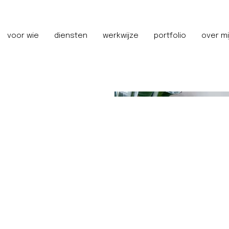
voor wie
diensten
werkwijze
portfolio
over mi