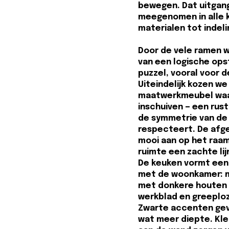
bewegen. Dat uitgan
meegenomen in alle 
materialen tot indeli
Door de vele ramen w
van een logische ops
puzzel, vooral voor de
Uiteindelijk kozen we
maatwerkmeubel waar
inschuiven — een rust
de symmetrie van de
respecteert. De afge
mooi aan op het raa
ruimte een zachte lij
De keuken vormt een
met de woonkamer: m
met donkere houten k
werkblad en greeplo
Zwarte accenten gev
wat meer diepte. Kl