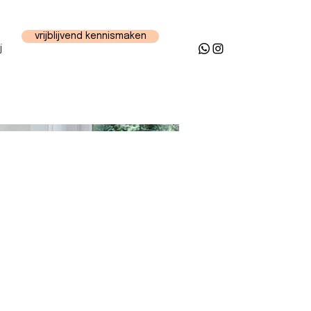
vrijblijvend kennismaken
j