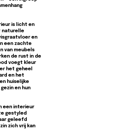
samenhang
ieur is licht en
 naturelle
visgraatvloer en
in een zachte
en van meubels
ken de rust in de
ood voegt kleur
er het geheel
ard en het
n huiselijke
t gezin en hun
 een interieur
te gestyled
aar geleefd
in zich vrij kan