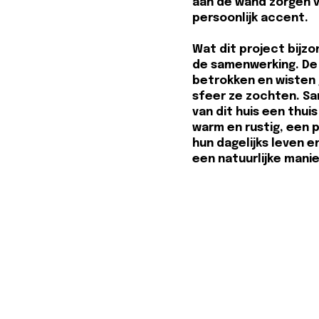
aan de wand zorgen 
persoonlijk accent.
Wat dit project bijz
de samenwerking. De
betrokken en wisten
sfeer ze zochten. S
van dit huis een thui
warm en rustig, een p
hun dagelijks leven e
een natuurlijke man